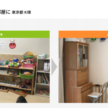
部屋に
東京都 K様
re