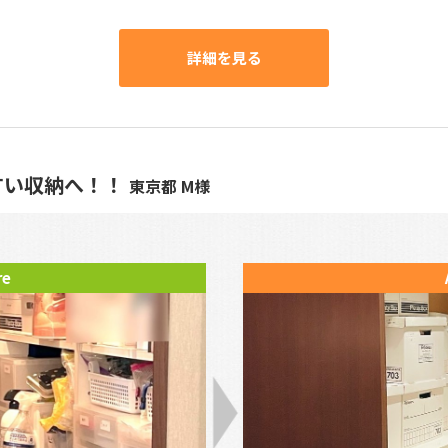
詳細を見る
すい収納へ！！
東京都 M様
re